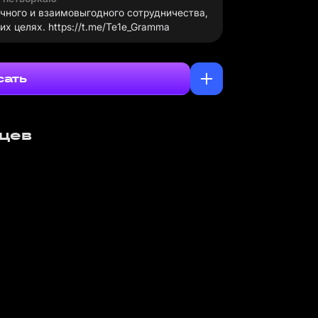
чного и взаимовыгодного сотрудничества,
х целях. https://t.me/Te1e_Gramma
сать
яцев