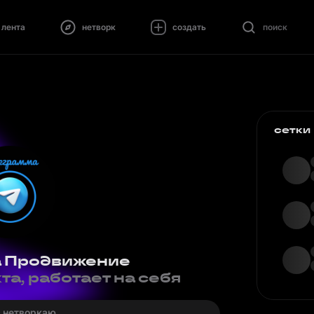
лента
нетворк
создать
поиск
сетки
 Продвижение
а, работает на себя
· нетворкаю