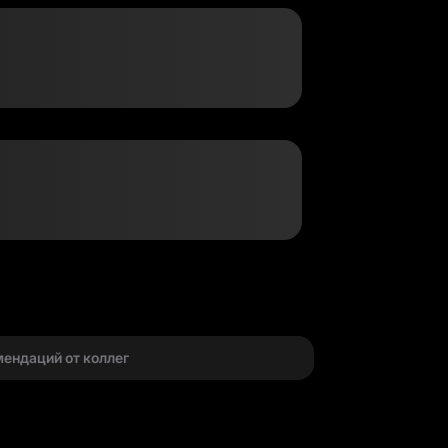
г
мендаций от коллег