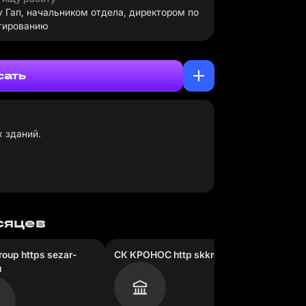
 Гап, начальником отдела, директором по
тированию
сать
 зданий.
есяцев
roup https sezar-
СК КРОНОС http skkronos ru
РеставГ
u
Москва