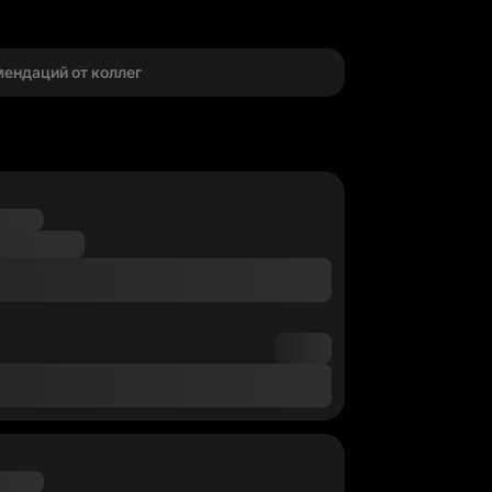
г
мендаций от коллег