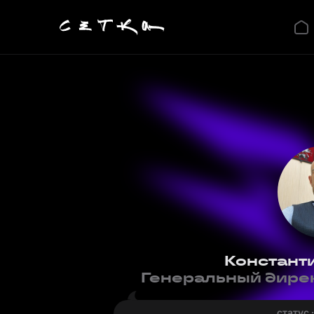
Констант
Генеральный дире
статус 