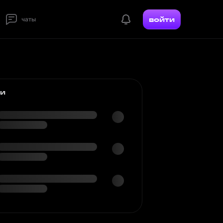
войти
чаты
ки