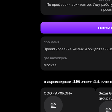
По профессии архитектор. Ищу работу
проек
напи
про меня
Проектирование жилых и общественных
где нахожусь
Москва
карьера: 15 лет 11 м
ООО «АРХКОН»
Sezar G
group r