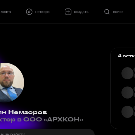
лента
нетворк
создать
поиск
4 сет
ин Немзоров
ктор в ООО «АРХКОН»
· ищу работу