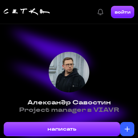
войти
Александр Савостин
Project manager в VIAVR
написать