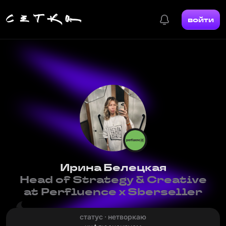
войти
Ирина Белецкая
Head of Strategy & Creative
at Perfluence x Sberseller
статус · нетворкаю