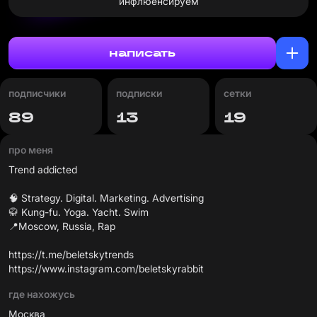
инфлюенсируем
написать
подписчики
подписки
сетки
89
13
19
про меня
Trend addicted
🧠 Strategy. Digital. Marketing. Advertising
🥋 Kung-fu. Yoga. Yacht. Swim
📍Moscow, Russia, Rap
https://t.me/beletskytrends
https://www.instagram.com/beletskyrabbit
где нахожусь
Москва