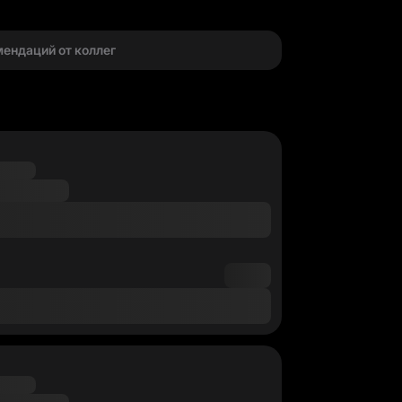
г
мендаций от коллег