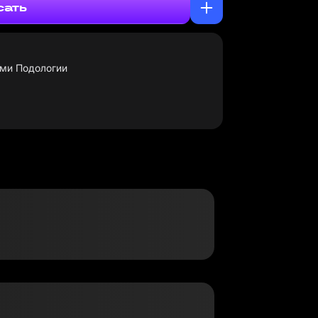
сать
ями Подологии