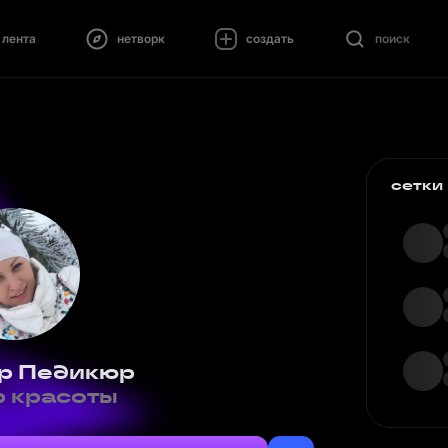
лента
нетворк
создать
поиск
сетки
р Педикюр
 красоты