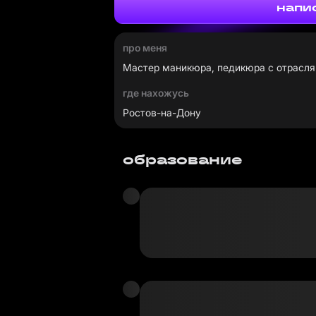
напи
про меня
Мастер маникюра, педикюра с отрасл
где нахожусь
Ростов-на-Дону
образование