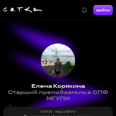
войти
Елена Корякина
Старший преподаатель в СПФ
МГУПИ
статус · ищу работу