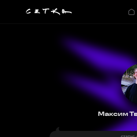
Максим Т
статус 