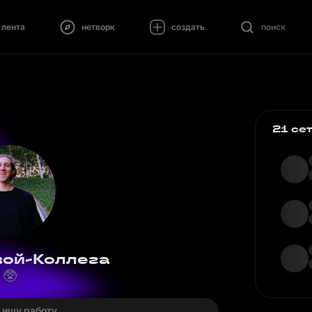
лента
нетворк
создать
поиск
21 се
вой-Коллега
🥸
· ищу работу