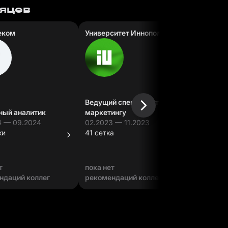
сяцев
еком
Университет Иннополис
IKEA
Ведущий специалист по
ный аналитик
маркетингу
Специал
4 — 09.2024
02.2023 — 11.2023
07.2021 
ки
41 сетка
68 сеток
т
пока нет
пока нет
ндаций коллег
рекомендаций коллег
рекомен