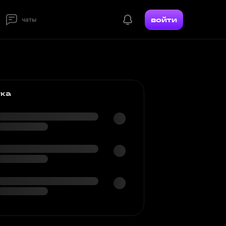
войти
чаты
тка