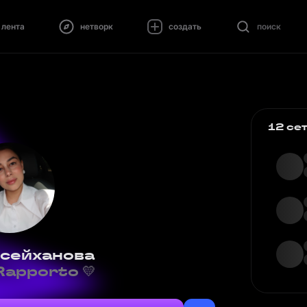
лента
нетворк
создать
поиск
12 се
усейханова
apporto 💛