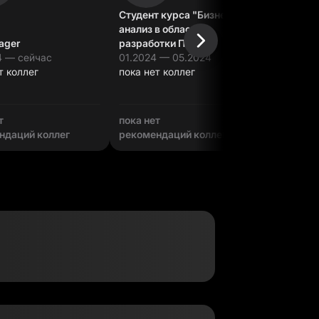
Студент курса "Бизнес-
анализ в области
ager
разработки ПО"
Junior m
4 — сейчас
01.2024 — 05.2024
06.2023
т коллег
пока нет коллег
пока нет
т
пока нет
пока нет
ндаций коллег
рекомендаций коллег
рекомен