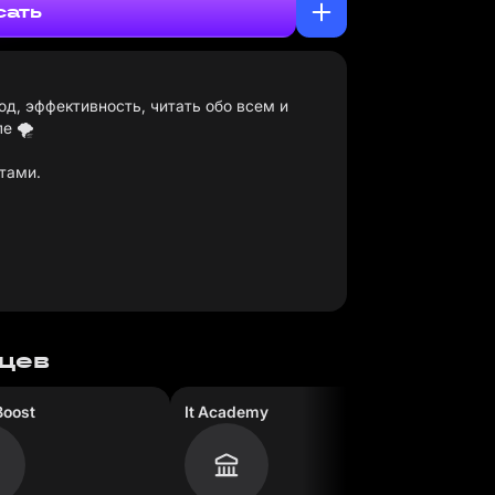
сать
од, эффективность, читать обо всем и
е 🌪️
тами.
яцев
Boost
It Academy
Duffineti