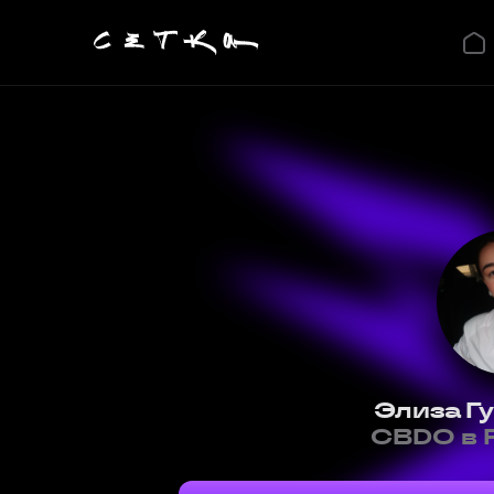
Элиза Г
CBDO в R