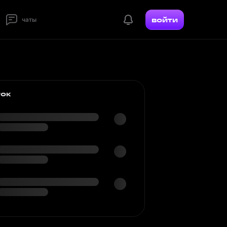
войти
чаты
ток