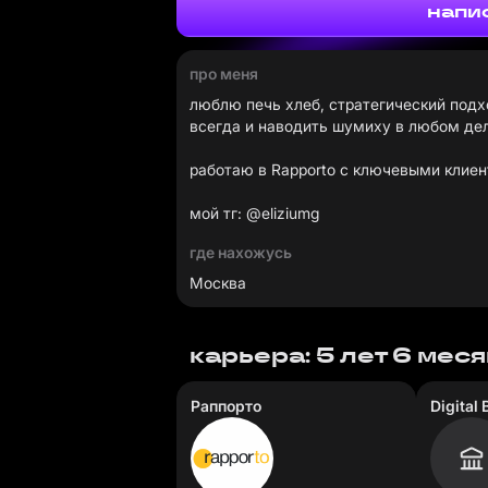
напи
про меня
люблю печь хлеб, стратегический подх
всегда и наводить шумиху в любом дел
работаю в Rapporto с ключевыми клиен
мой тг: @eliziumg
где нахожусь
Москва
карьера: 5 лет 6 мес
Раппорто
Digital 