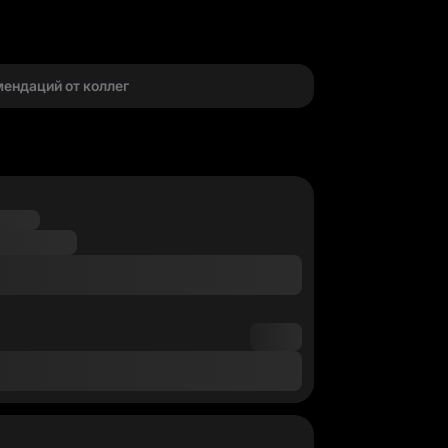
г
мендаций от коллег