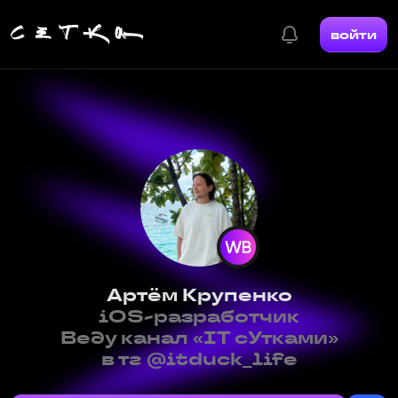
войти
Артём Крупенко
iOS-разработчик
Веду канал «IT сУтками»
в тг @itduck_life