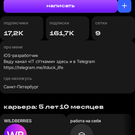
написать
подписчики
подписки
сетки
17,2К
161,7К
9
про меня
iOS-разработчик
https://telegram.me/itduck_life
где нахожусь
Санкт-Петербург
карьера: 5 лет 10 месяцев
WILDBERRIES
работа на себя