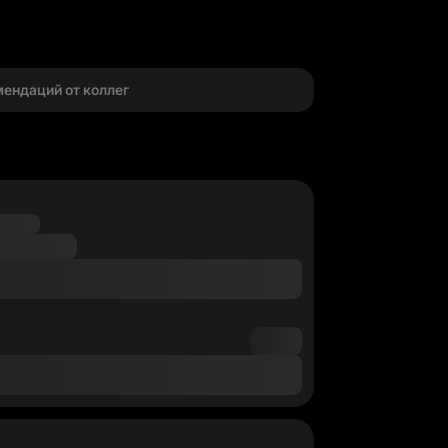
г
мендаций от коллег