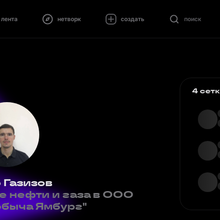
лента
нетворк
создать
поиск
4 сет
 Газизов
 нефти и газа в ООО
обыча Ямбург"