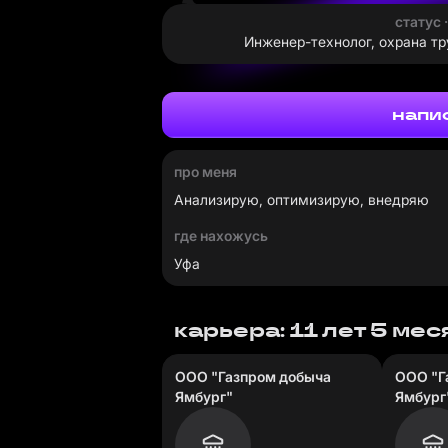
статус 
Инженер-технолог, охрана т
напи
про меня
Анализирую, оптимизирую, внедряю
где нахожусь
Уфа
карьера: 11 лет 5 ме
ООО "Газпром добыча
ООО "Г
Ямбург"
Ямбург