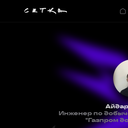
Айдар
Инженер по добыче
"Газпром д