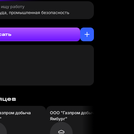
· ищу работу
руда, промышленная безопасность
сать
сяцев
азпром добыча
ООО "Газпром добыча
ООО "Га
"
Ямбург"
Ямбург"