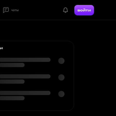
войти
чаты
ки