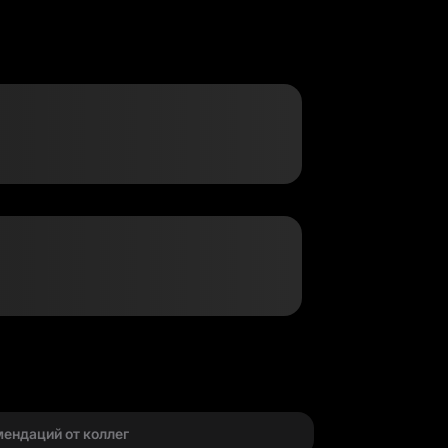
г
мендаций от коллег