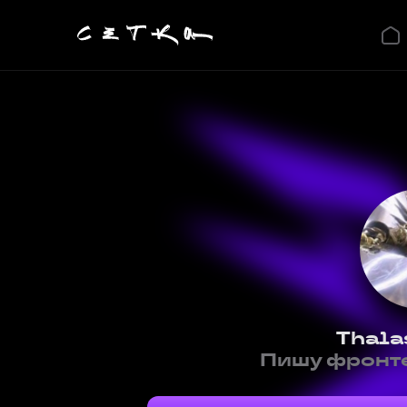
Thala
Пишу фронте