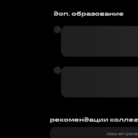
доп. образование
рекомендации колле
пока нет реко