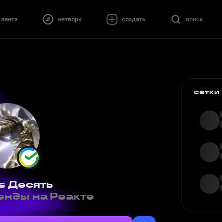
лента
нетворк
создать
поиск
сетки
s Десять
нды на Реакте