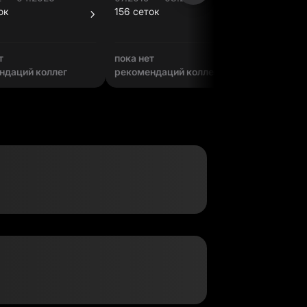
ок
156 сеток
пока нет
т
пока нет
пока нет
ндаций коллег
рекомендаций коллег
рекомен