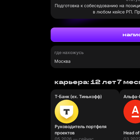
Подготовка к собеседованию на позици
в любом кейсе РП. Пр
напи
где нахожусь
Москва
карьера: 12 лет 7 ме
Т-Банк (ex. Тинькофф)
Альфа-
Руководитель портфеля
проектов
Head o
05.2026 — сейчас
03.202