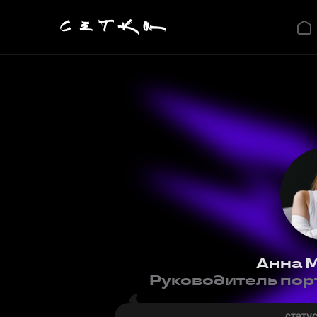
Анна 
Руководитель порт
статус