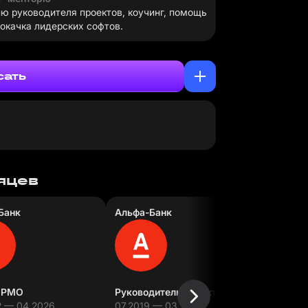
ю руководителя проектов, коучинг, помощь
окачка лидерских софтов.
сать
сяцев
Банк
Альфа-Банк
МФК «Бы
ООО
f PMO
Руководитель проектов
Менедже
2 — 04.2026
07.2019 — 03.2022
02.2014 