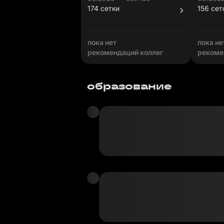
174 сетки
156 сет
пока нет
пока не
рекомендаций коллег
рекоме
образование