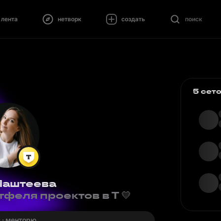
лента
нетворк
создать
поиск
5 сет
Маштеева
феля проектов в Т 💛
 · менторю