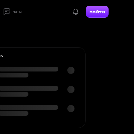
войти
чаты
ок