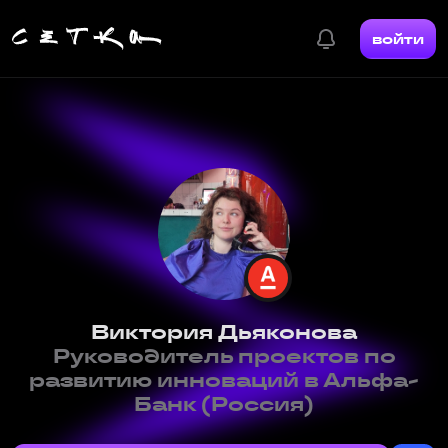
войти
Виктория Дьяконова
Руководитель проектов по
развитию инноваций в Альфа-
Банк (Россия)