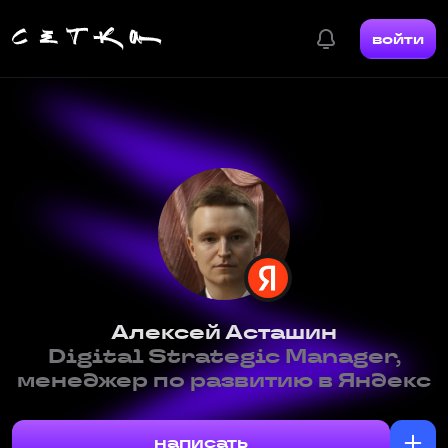
войти
Алексей Асташин
Digital Strategic Manager,
менеджер по развитию в Яндекс
написать