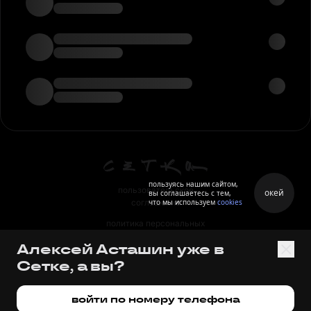
пользуясь нашим сайтом,
пользовательское
окей
вы соглашаетесь с тем,
что мы используем
cookies
соглашение
политика персональных
данных
Алексей Асташин уже в
правила
Сетке, а вы?
правила применения
рекомендательных технологий
войти по номеру телефона