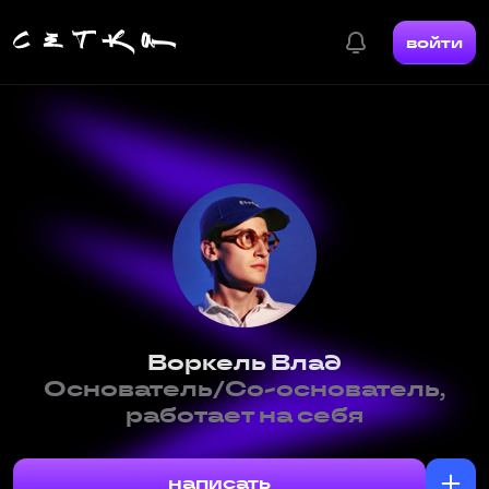
войти
Воркель Влад
Основатель/Со-основатель,
работает на себя
написать