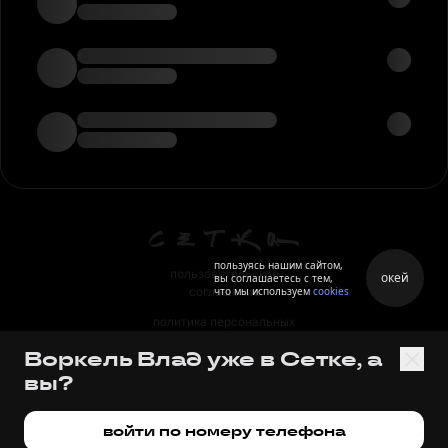
пользуясь нашим сайтом,
пользовательское
окей
вы соглашаетесь с тем,
что мы используем
cookies
соглашение
политика персональных
данных
Воркель Влад уже в Сетке, а
правила
вы?
правила применения
рекомендательных технологий
войти по номеру телефона