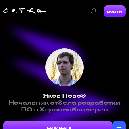
войти
Яков Повод
Начальник отдела разработки
ПО в Херсоноблэнерго
написать