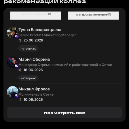
рекомендации коллег
полученные
18
отправленные
19
Туяна Банзаракцаева
Senior Product Marketing Manager
🤙 25.06.2026
нетворкаю
Мария Оборина
Менеджер Стрима компаний и работодателей в Сетке
🤙 16.06.2026
нетворкаю
Михаил Фролов
ML инженер в Сетке
🤙 10.06.2026
посмотреть все