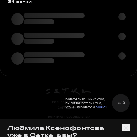
24 сетки
пользуясь нашим сайтом,
пользовательское
окей
вы соглашаетесь с тем,
что мы используем
cookies
соглашение
политика персональных
данных
Людмила Ксенофонтова
правила
уже в Сетке, а вы?