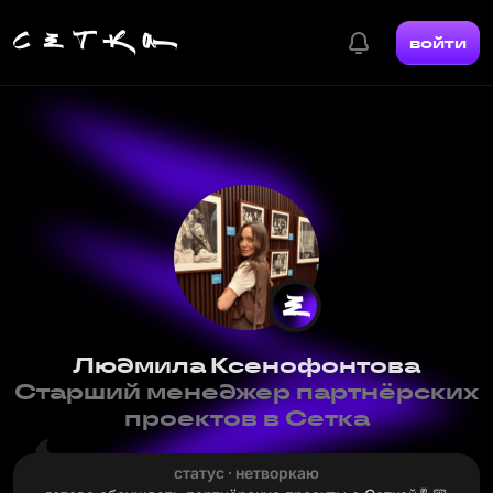
войти
Людмила Ксенофонтова
Старший менеджер партнёрских
проектов в Сетка
статус · нетворкаю