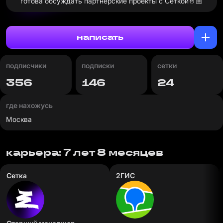
готова обсуждать партнёрские проекты с Сеткой🤞🏼
написать
подписчики
подписки
сетки
356
146
24
где нахожусь
Москва
карьера: 7 лет 8 месяцев
Сетка
2ГИС