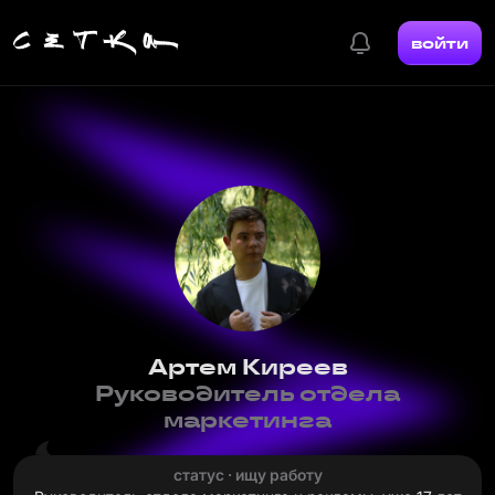
войти
Артем Киреев
Руководитель отдела
маркетинга
статус · ищу работу