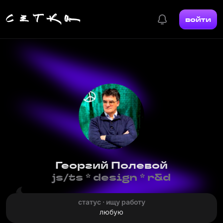
войти
Георгий Полевой
js/ts * design * r&d
статус · ищу работу
любую