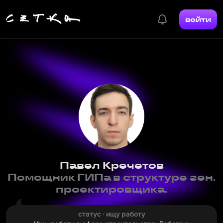
войти
Павел Кречетов
Помощник ГИПа в структуре ген.
проектировщика.
статус · ищу работу