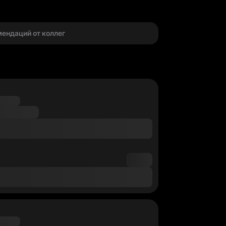
г
мендаций от коллег