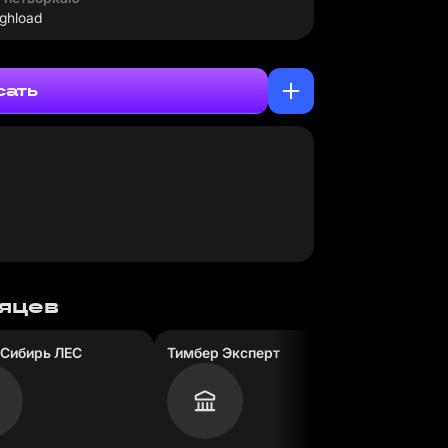
ghload
сать
сяцев
 Сибирь ЛЕС
Тимбер Эксперт
Билдинг