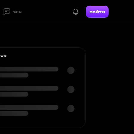
войти
чаты
ток