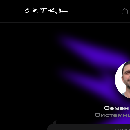
Семен
Системны
статус 