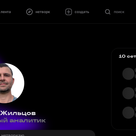
лента
нетворк
создать
поиск
10 се
 Жильцов
й аналитик
· нетворкаю