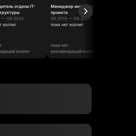
итель отдела IT-
Менеджер интернет-
труктуры
проекта
3 — 09.2024
06.2019 — 09.2024
10.2013 
т коллег
пока нет коллег
пока нет
т
пока нет
пока нет
ндаций коллег
рекомендаций коллег
рекомен