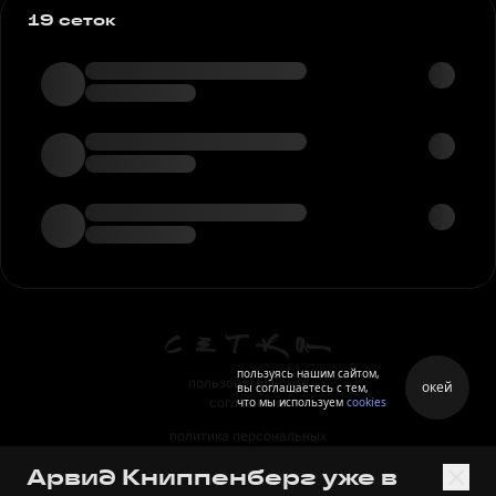
19 сеток
пользуясь нашим сайтом,
пользовательское
окей
вы соглашаетесь с тем,
что мы используем
cookies
соглашение
политика персональных
данных
Арвид Книппенберг уже в
правила