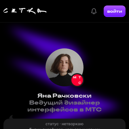
войти
Яна Рачковски
Ведущий дизайнер
интерфейсов в МТС
статус · нетворкаю