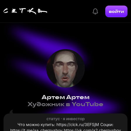
войти
Артем Артем
Художник в YouTube
статус · я инвестор
Что можно купить: https://clck.ru/3EFSjM Соцки:
https://t.me/aa_chernyshov https://vk.com/a2.chernyshov