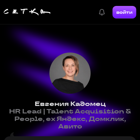
войти
Евгения Кадомец
HR Lead | Talent Acquisition &
People, ex Яндекс, Домклик,
Авито