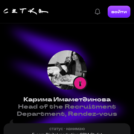
войти
Карима Имаметдинова
Head of the Recruitment
Department, Rendez-vous
статус · нанимаю