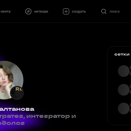
лента
нетворк
создать
поиск
сетки
алтанова
ратег, интегратор и
одолог