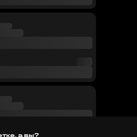
тке, а вы?