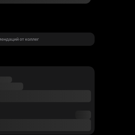
г
мендаций от коллег