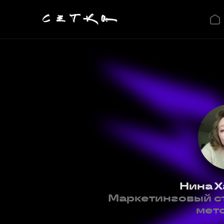
Нина Х
Маркетинговый ст
мет