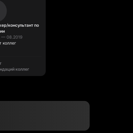
ер/консультант по
гии
6 — 08.2019
т коллег
т
ндаций коллег