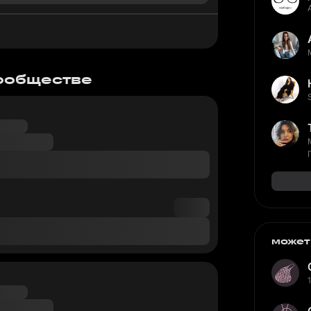
сообществе
может