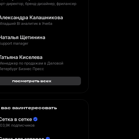
Арт-директор, бренд-дизайнер, фрилансер
Александра Калашникова
Младший BI аналитик в Учеба
Наталья Щетинина
Support manager
Татьяна Киселева
Менеджер по продажам в Деловой
Петербург Бизнес Пресс
посмотреть всех
 вас заинтересовать
Сетка в сетке
103,9K подписчиков