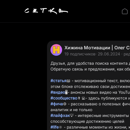
Хижина Мотивации | Олег Се
19 подписчиков
· 29.06.2024 · ре
Друзья, для удобства поиска контента
Обратную связь и предложения, как об
#статья
📖 - мотивационный текст, вкл
#видео
#сообщество
#фича
⚙️ - рассказываю о полезных фич
#лайфхак
💡 - интересные инструменты
#life
🔆 - различные моменты из жизни, 