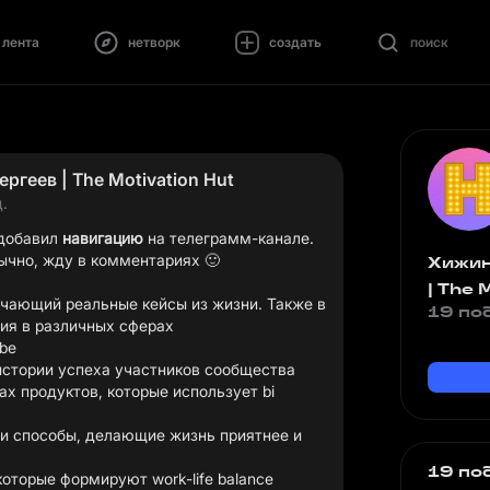
лента
нетворк
создать
поиск
ргеев | The Motivation Hut
д.
 добавил
навигацию
на
телеграмм-канале
.
ычно, жду в комментариях 🙂
Хижин
| The 
ючающий реальные кейсы из жизни. Также в
19 по
ах продуктов, которые использует bi
 и способы, делающие жизнь приятнее и
19 по
которые формируют work-life balance