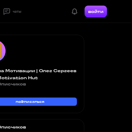
войти
чаты
а Мотивации | Олег Сергеев
Motivation Hut
дписчиков
подписаться
дписчиков