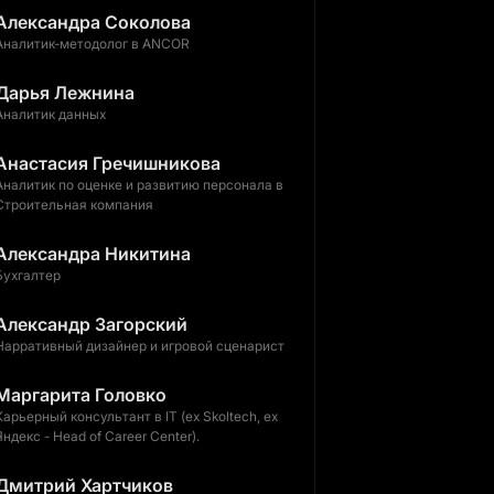
Александра Соколова
Аналитик-методолог в ANCOR
Дарья Лежнина
Аналитик данных
Анастасия Гречишникова
Аналитик по оценке и развитию персонала в
Строительная компания
Александра Никитина
Бухгалтер
Александр Загорский
Нарративный дизайнер и игровой сценарист
Маргарита Головко
Карьерный консультант в IT (ex Skoltech, ex
Яндекс - Head of Career Center).
Дмитрий Хартчиков