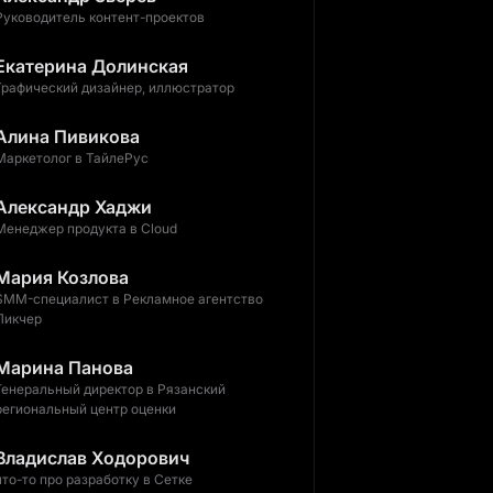
Руководитель контент-проектов
Екатерина Долинская
Графический дизайнер, иллюстратор
Алина Пивикова
Маркетолог в ТайлеРус
Александр Хаджи
Менеджер продукта в Cloud
Мария Козлова
SMM-специалист в Рекламное агентство
Пикчер
Марина Панова
Генеральный директор в Рязанский
региональный центр оценки
Владислав Ходорович
что-то про разработку в Сетке