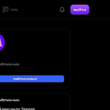
войти
чаты
одписчик
подписаться
одписчик
Александр Зверев