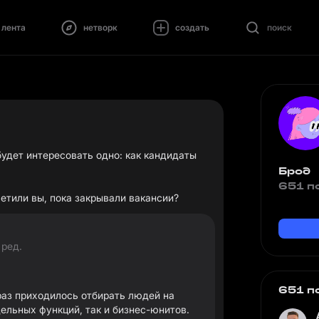
лента
нетворк
создать
поиск
будет интересовать одно: как кандидаты
Брод
651 п
етили вы, пока закрывали вакансии?
 ред.
651 п
раз приходилось отбирать людей на
ельных функций, так и бизнес-юнитов.