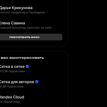
Дарья Крикунова
Контент-продюсер в Палиндром
Елена Савина
Главный бухгалтер, работает на себя
посмотреть всех
 вас заинтересовать
Сетка в сетке
103,9K подписчика
Сетка для авторов
65,8K подписчика
Yandex Cloud
44 подписчика