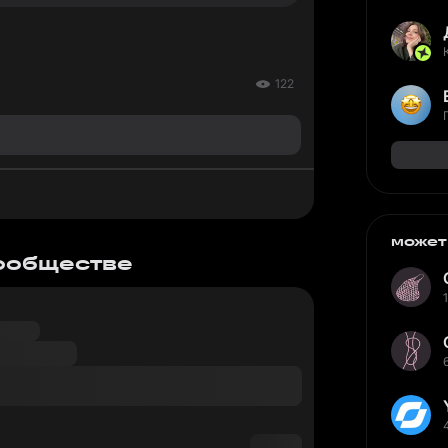
122
может
сообществе