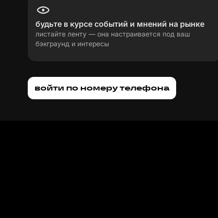
Виктория Бурлаченко
будьте в курсе событий и мнений на рынке
IT-рекрутер в Магнус Тех
листайте ленту — она настраивается под ваш
бэкграунд и интересы
Полина Добрышкина
Старший менеджер по персонал
войти по номеру телефона
Дмитрий Мокеичев
Компетенции на уровне Senior
Максим Занозин
C#/.NET-разработчик в Комп
Анастасия Сабельникова
Основатель