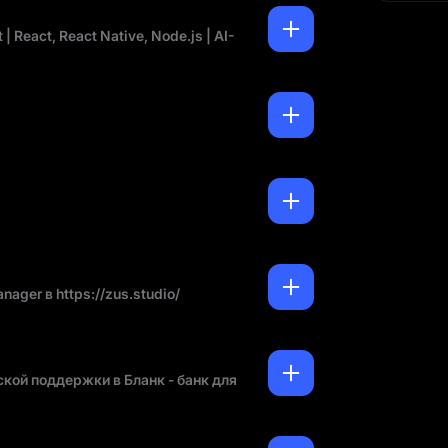
 | React, React Native, Node.js | AI-
anager в https://zus.studio/
кой поддержки в Бланк - банк для