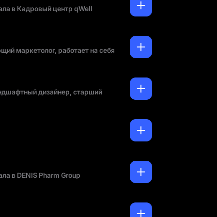
ла в Кадровый центр qWell
ий маркетолог, работает на себя
ндшафтный дизайнер, старший
ла в DENIS Pharm Group