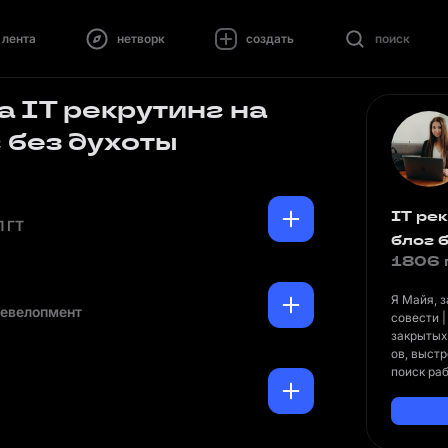
лента
нетворк
создать
поиск
 IT рекрутинг на
 без духоты
IT рек
П ГТ
блог 
1806 
Я Майя, з
Девелопмент
совести 
закрытых 
ов, выст
поиск ра