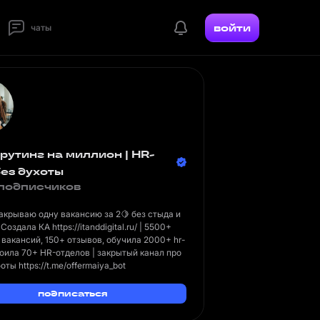
войти
чаты
рутинг на миллион | HR-
без духоты
подписчиков
акрываю одну вакансию за 2🍋 без стыда и
| Создала КА
https://itanddigital.ru/
| 5500+
вакансий, 150+ отзывов, обучила 2000+ hr-
роила 70+ HR-отделов | закрытый канал про
боты
https://t.me/offermaiya_bot
подписаться