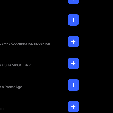
рами /Координатор проектов
e) в SHAMPOO BAR
 в PromoAge
mni