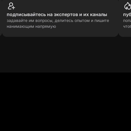
подписывайтесь на экспертов и их каналы
пу
задавайте им вопросы, делитесь опытом и пишите
поп
нанимающим напрямую
что
у в Вита it
 в T&D, HR, продажах
ания ЯМЕД