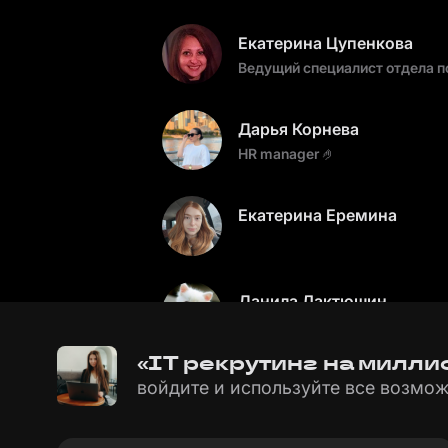
Екатерина Цупенкова
Ведущий специалист отдела п
Дарья Корнева
HR manager 🤌
Екатерина Еремина
Данила Лактюшин
Системный аналитик/Специали
«IT рекрутинг на миллио
войдите и используйте все возмож
Елена Кудрявцева
Рекрутер/специалист по рабо