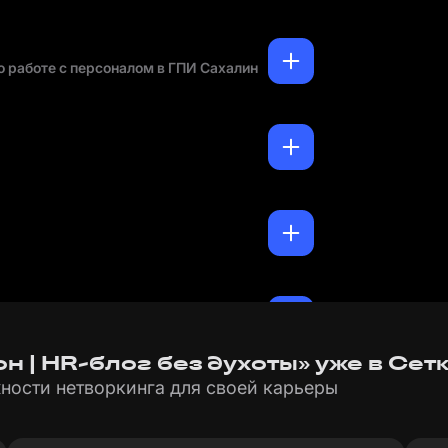
о работе с персоналом в ГПИ Сахалин
ст техподдержки в ICL Soft
н | HR-блог без духоты» уже в Сет
ности нетворкинга для своей карьеры
те с персоналом